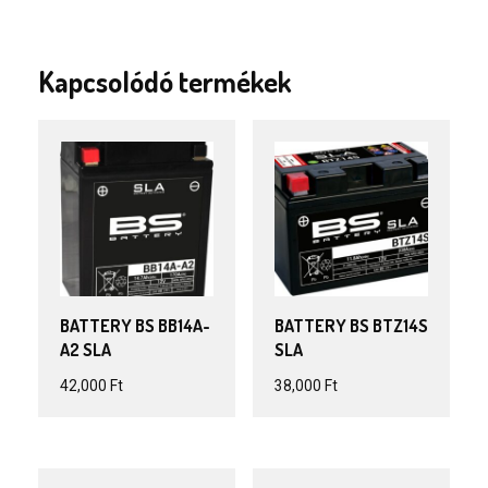
Kapcsolódó termékek
BATTERY BS BB14A-
BATTERY BS BTZ14S
A2 SLA
SLA
42,000
Ft
38,000
Ft