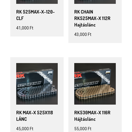
RK 525MAX-X-120-
RK CHAIN
CLF
RK525MAX-X 112R
Hajtáslánc
41,000
Ft
43,000
Ft
RK MAX-X 525X118
RK530MAX-X 116R
LÁNC
Hájtáslánc
45,000
Ft
55,000
Ft