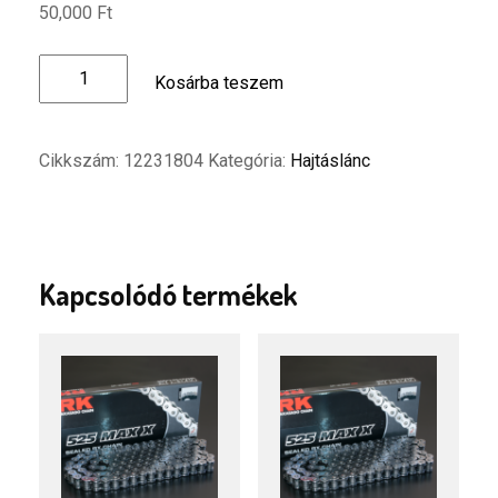
50,000
Ft
DID
Kosárba teszem
525ZVMX2
118RH
hajtáslánc
Cikkszám:
12231804
Kategória:
Hajtáslánc
mennyiség
Kapcsolódó termékek