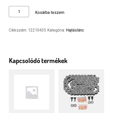
DID
Kosárba teszem
Hajtáslánc
-
428HD
Cikkszám:
12210435
Kategória:
Hajtáslánc
126C
mennyiség
Kapcsolódó termékek