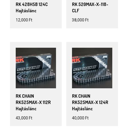
RK 428HSB 124C
RK 520MAX-X-118-
Hajtáslánc
CLF
12,000
Ft
38,000
Ft
RK CHAIN
RK CHAIN
RK525MAX-X 112R
RK525MAX-X 124R
Hajtáslánc
Hajtáslánc
43,000
Ft
40,000
Ft