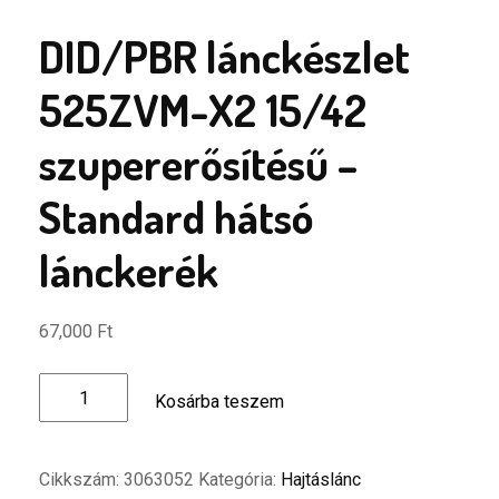
DID/PBR lánckészlet
525ZVM-X2 15/42
szupererősítésű –
Standard hátsó
lánckerék
67,000
Ft
DID/PBR
Kosárba teszem
lánckészlet
525ZVM-
X2
Cikkszám:
3063052
Kategória:
Hajtáslánc
15/42