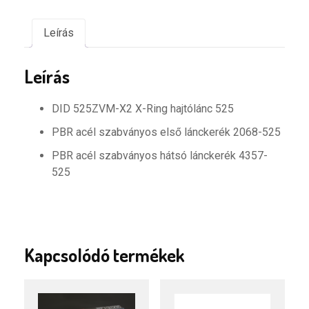
szupererősítésű
-
Leírás
Standard
hátsó
Leírás
lánckerék
mennyiség
DID 525ZVM-X2 X-Ring hajtólánc 525
PBR acél szabványos első lánckerék 2068-525
PBR acél szabványos hátsó lánckerék 4357-
525
Kapcsolódó termékek