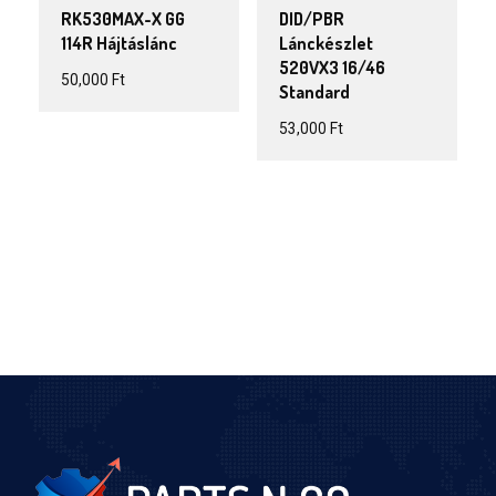
RK530MAX-X GG
DID/PBR
114R Hájtáslánc
Lánckészlet
520VX3 16/46
50,000
Ft
Standard
53,000
Ft