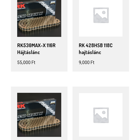
RK530MAX-X 116R
RK 428HSB 118C
Hájtáslánc
hajtáslánc
55,000
Ft
9,000
Ft