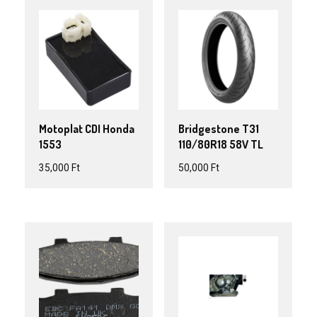
Motoplat CDI Honda
Bridgestone T31
1553
110/80R18 58V TL
35,000
Ft
50,000
Ft