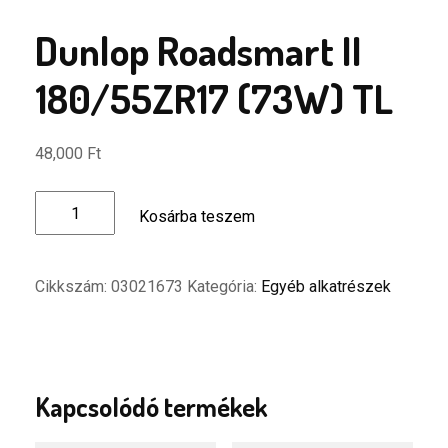
Dunlop Roadsmart II
180/55ZR17 (73W) TL
48,000
Ft
Dunlop
Kosárba teszem
Roadsmart
II
180/55ZR17
Cikkszám:
03021673
Kategória:
Egyéb alkatrészek
(73W)
TL
mennyiség
Kapcsolódó termékek