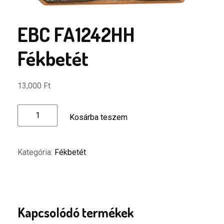
EBC FA1242HH
Fékbetét
13,000
Ft
EBC
Kosárba teszem
FA1242HH
Fékbetét
mennyiség
Kategória:
Fékbetét
Kapcsolódó termékek