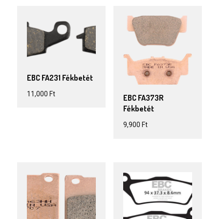
EBC FA231 Fékbetét
11,000
Ft
EBC FA373R
Fékbetét
9,900
Ft