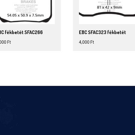
BC fékbetét SFAC266
EBC SFAC323 fékbetét
,000
Ft
4,000
Ft