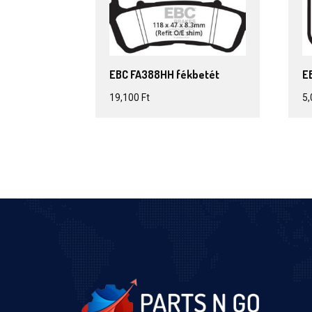
EBC FA388HH fékbetét
E
19,100
Ft
5