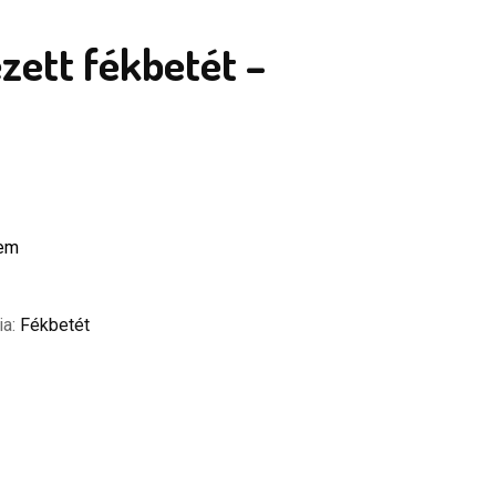
zett fékbetét –
zem
ia:
Fékbetét