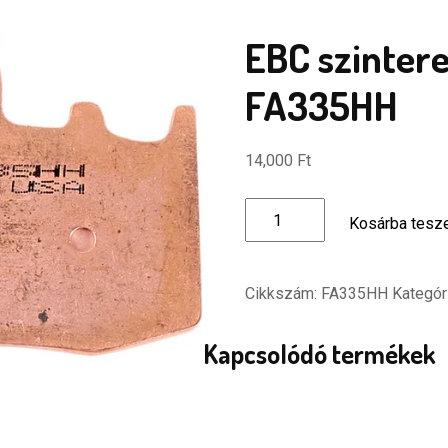
EBC szintere
FA335HH
14,000
Ft
EBC
Kosárba tes
szinterezett
fékbetét
-
Cikkszám:
FA335HH
Kategór
FA335HH
mennyiség
Kapcsolódó termékek