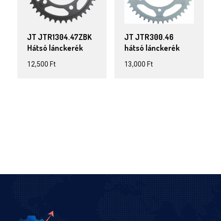
JT JTR1304.47ZBK
JT JTR300.46
Hátsó lánckerék
hátsó lánckerék
12,500
Ft
13,000
Ft