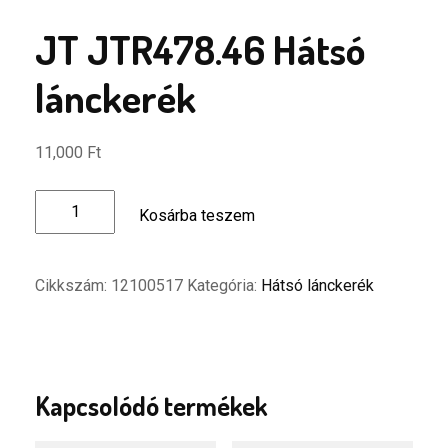
JT JTR478.46 Hátsó
lánckerék
11,000
Ft
JT
Kosárba teszem
JTR478.46
Hátsó
lánckerék
Cikkszám:
12100517
Kategória:
Hátsó lánckerék
mennyiség
Kapcsolódó termékek