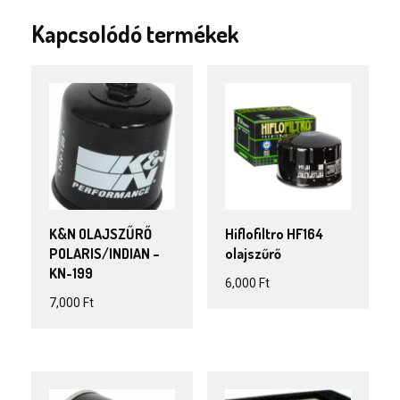
mennyiség
Kapcsolódó termékek
K&N OLAJSZŰRŐ
Hiflofiltro HF164
POLARIS/INDIAN –
olajszűrő
KN-199
6,000
Ft
7,000
Ft