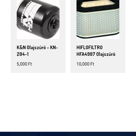
K&N Olajszűrő – KN-
HIFLOFILTRO
204-1
HFA4907 Olajszűrő
5,000
Ft
10,000
Ft