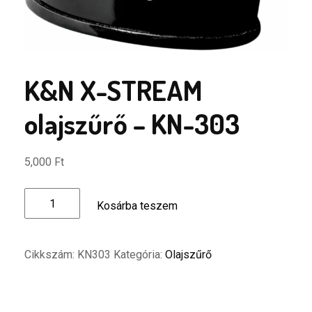
K&N X-STREAM
olajszűrő – KN-303
5,000
Ft
K&N
Kosárba teszem
X-
STREAM
olajszűrő
Cikkszám:
KN303
Kategória:
Olajszűrő
-
KN-
303