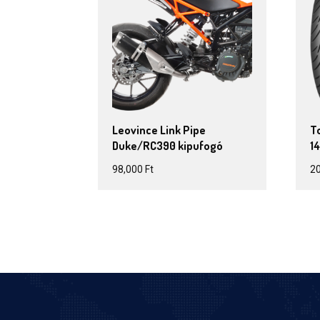
Leovince Link Pipe
To
Duke/RC390 kipufogó
1
98,000
Ft
2