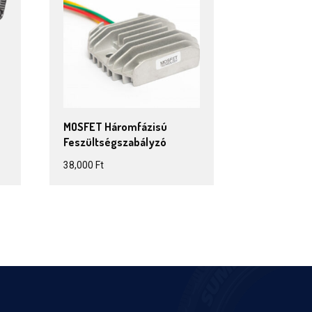
MOSFET Háromfázisú
Feszültségszabályzó
38,000
Ft