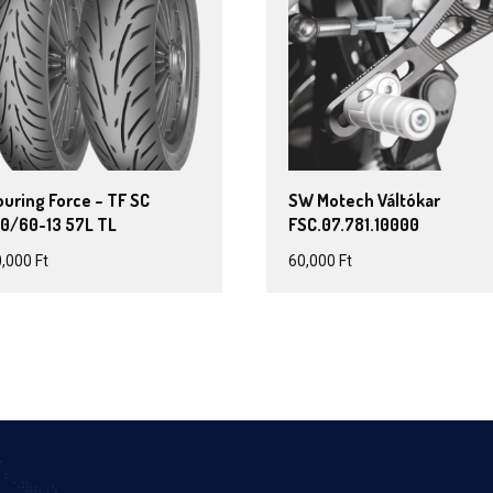
uring Force – TF SC
SW Motech Váltókar
40/60-13 57L TL
FSC.07.781.10000
0,000
Ft
60,000
Ft