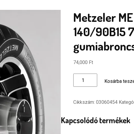
Metzeler ME
140/90B15 7
gumiabronc
74,000
Ft
Metzeler
Kosárba tes
ME
888
Marathon
Cikkszám:
03060454
Kategó
140/90B15
70H
Kapcsolódó termékek
TL
hátsó