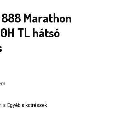
 888 Marathon
0H TL hátsó
s
zem
ria:
Egyéb alkatrészek