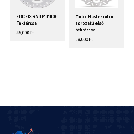
EBC FIX RND MD1006
Moto-Master nitro
Féktárcsa
sorozatú első
féktárcsa
45,000
Ft
58,000
Ft