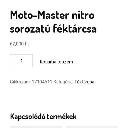
Moto-Master nitro
sorozatú féktárcsa
62,000
Ft
Moto-
Kosárba teszem
Master
nitro
sorozatú
Cikkszám:
17104511
Kategória:
Féktárcsa
féktárcsa
mennyiség
Kapcsolódó termékek