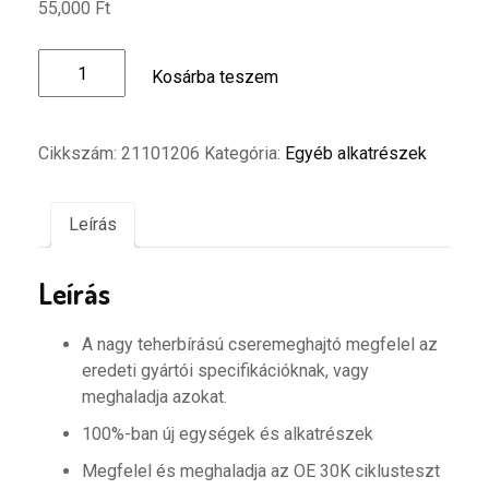
55,000
Ft
Parts
Kosárba teszem
Europe
Indítómotor
mennyiség
Cikkszám:
21101206
Kategória:
Egyéb alkatrészek
Leírás
Leírás
A nagy teherbírású cseremeghajtó megfelel az
eredeti gyártói specifikációknak, vagy
meghaladja azokat.
100%-ban új egységek és alkatrészek
Megfelel és meghaladja az OE 30K ciklusteszt