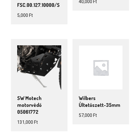
40,000
Ft
FSC.00.127.10000/S
5,000
Ft
SW Motech
Wilbers
motorvédő
Ültetőszett-35mm
05061772
57,000
Ft
131,000
Ft