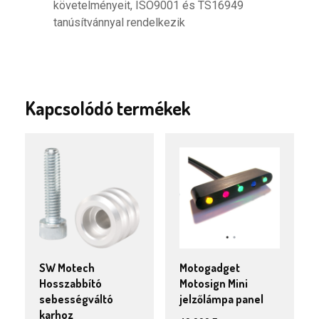
követelményeit, ISO9001 és TS16949
tanúsítvánnyal rendelkezik
Kapcsolódó termékek
SW Motech
Motogadget
Hosszabbító
Motosign Mini
sebességváltó
jelzőlámpa panel
karhoz