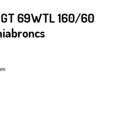
el GT 69WTL 160/60
miabroncs
zem
k