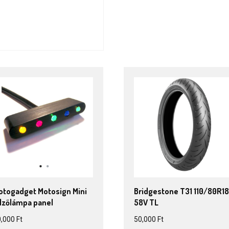
otogadget Motosign Mini
Bridgestone T31 110/80R1
elzőlámpa panel
58V TL
0,000
Ft
50,000
Ft