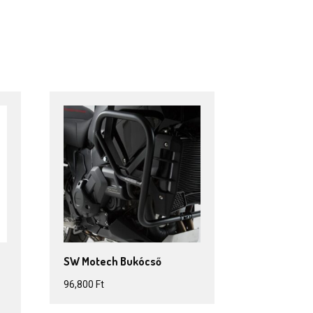
8
SW Motech Bukócső
96,800
Ft