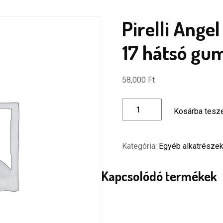
Pirelli Ang
17 hátsó gu
58,000
Ft
Pirelli
Kosárba tes
Angel
GT
69WTL
Kategória:
Egyéb alkatrésze
160/60
17
Kapcsolódó termékek
hátsó
gumiabroncs
mennyiség