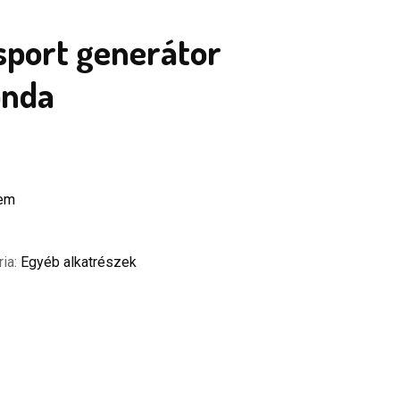
sport generátor
onda
zem
ria:
Egyéb alkatrészek