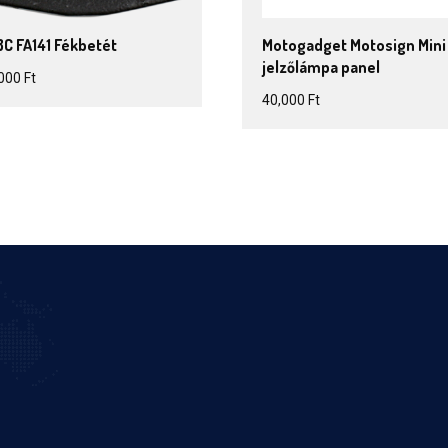
BC FA141 Fékbetét
Motogadget Motosign Mini
jelzőlámpa panel
,000
Ft
40,000
Ft