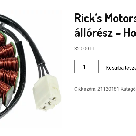
Rick’s Motor
állórész – H
82,000
Ft
Rick's
Kosárba tes
Motorsport
generátor
állórész
Cikkszám:
21120181
Kategó
-
Honda
mennyiség