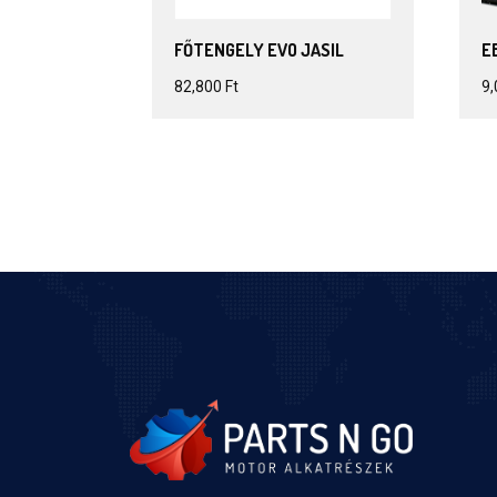
FŐTENGELY EVO JASIL
E
82,800
Ft
9