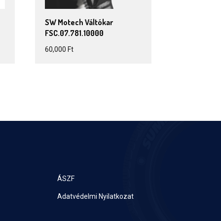
SW Motech Váltókar
FSC.07.781.10000
60,000
Ft
ÁSZF
Adatvédelmi Nyilatkozat