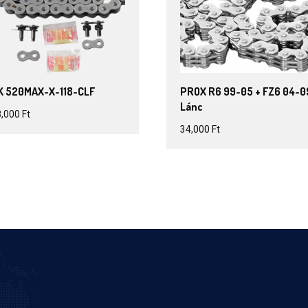
K 520MAX-X-118-CLF
PROX R6 99-05 + FZ6 04-0
Lánc
8,000
Ft
34,000
Ft