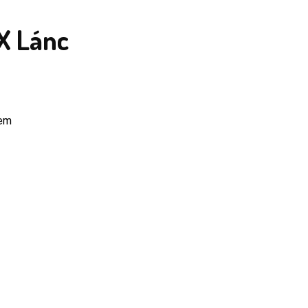
X Lánc
zem