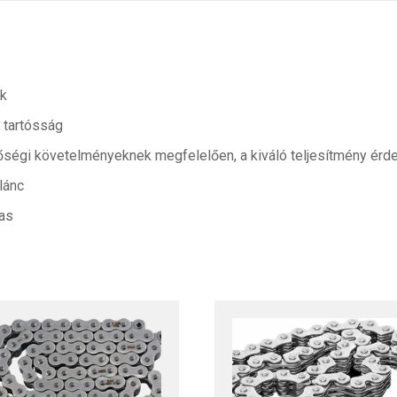
ék
 tartósság
ségi követelményeknek megfelelően, a kiváló teljesítmény ér
lánc
mas