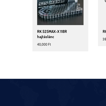
RK 525MAX-X 118R
R
hajtáslánc
3
40,000
Ft