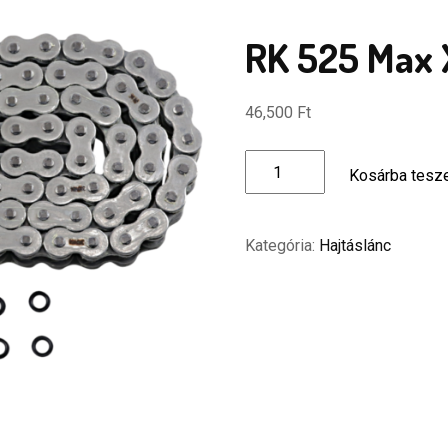
RK 525 Max 
46,500
Ft
RK
Kosárba tes
525
Max
X
Kategória:
Hajtáslánc
Lánc
mennyiség