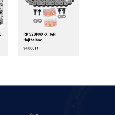
9
RK 520MAX-X 114R
Hajtáslánc
34,000
Ft