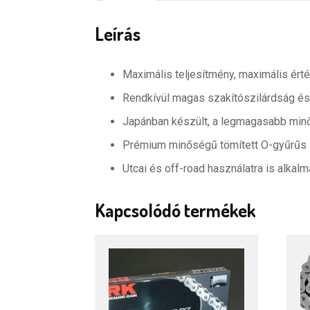
Leírás
Maximális teljesítmény, maximális ért
Rendkívül magas szakítószilárdság és
Japánban készült, a legmagasabb minő
Prémium minőségű tömített O-gyűrűs 
Utcai és off-road használatra is alkal
Kapcsolódó termékek