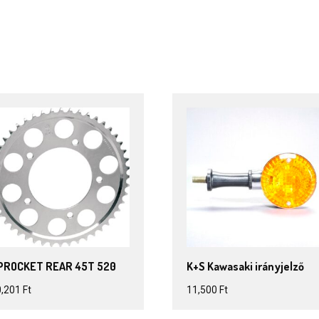
PROCKET REAR 45T 520
K+S Kawasaki irányjelző
0,201
Ft
11,500
Ft