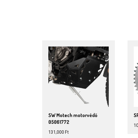
SW Motech motorvédő
S
05061772
1
131,000
Ft