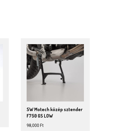
SW Motech közép sztender
F750 GS LOW
98,000
Ft