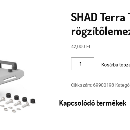
SHAD Terra 
rögzítőleme
42,000
Ft
SHAD
Kosárba tes
Terra
Top
Case
Cikkszám:
69900198
Kategó
rögzítőlemez
alumínium
Kapcsolódó termékek
mennyiség