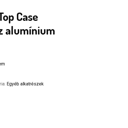
Top Case
z alumínium
zem
ria:
Egyéb alkatrészek