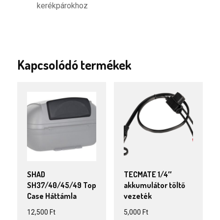
kerékpárokhoz
Kapcsolódó termékek
SHAD
TECMATE 1/4″
SH37/40/45/49 Top
akkumulátor töltő
Case Háttámla
vezeték
12,500
Ft
5,000
Ft