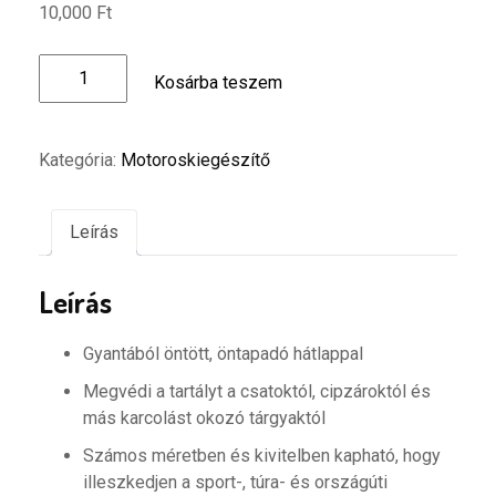
10,000
Ft
Soft
Kosárba teszem
Touch
Tank
Pad
Kategória:
Motoroskiegészítő
GS
ADV
GREY
Leírás
mennyiség
Leírás
Gyantából öntött, öntapadó hátlappal
Megvédi a tartályt a csatoktól, cipzároktól és
más karcolást okozó tárgyaktól
Számos méretben és kivitelben kapható, hogy
illeszkedjen a sport-, túra- és országúti