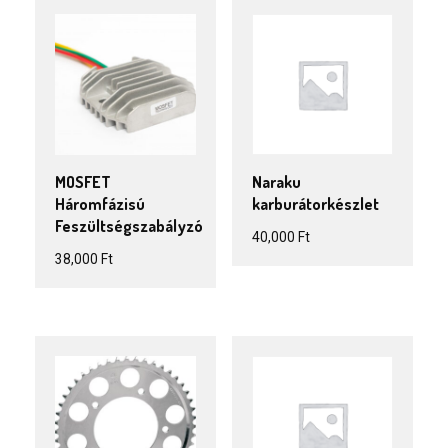
MOSFET
Naraku
Háromfázisú
karburátorkészlet
Feszültségszabályzó
40,000
Ft
38,000
Ft