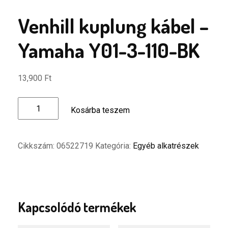
Venhill kuplung kábel –
Yamaha Y01-3-110-BK
13,900
Ft
Venhill
Kosárba teszem
kuplung
kábel
-
Cikkszám:
06522719
Kategória:
Egyéb alkatrészek
Yamaha
Y01-
3-
110-
BK
Kapcsolódó termékek
mennyiség